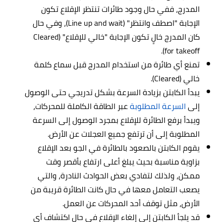
المدرج، ففي حال وجود طائرات تنتظر الإقلاع تكون
الإجابة "اصطف وانتظر" (Line up and wait)، وفي حال
كان المدرج خالٍ تكون الإجابة "خالي للإقلاع" (Cleared
for takeoff).
تمنع أي طائرة من استخدام المدرج قبل سماع كلمة
خالي (Cleared).
يبدأ الكابتن بزيادة السرعة بشكل تدريجي حتى الوصول
إلى
السرعة المطلوبة
عبر الطاقة الكاملة للمحركات،
ويبدأ برفع الطائرة للإقلاع بمجرد الوصول إلى السرعة
المطلوبة إلى أن ترتفع جميع العجلات عن الأرض.
يقوم الكابتن بالصعود بالطائرة في الجو بعد الإقلاع
بزاوية مناسبة بحيث يبلغ أعلى ارتفاع بأقصر وقت
ممكن، ولذلك لتفادي بعض الحوادث النادرة، والتي
يصعب التعامل معها في حال كانت الطائرة قريبة من
الأرض، مثل توقف أحد المحركات عن العمل.
قد يلجأ الكابتن إلى إلغاء الإقلاع في حال اكتشاف أي