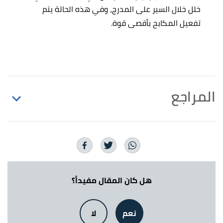
خلل خلال السير على المدرج، وفي هذه الحالة يتم
تفعيل المكابح بأقصى قوة.
المراجع
أ
ب
ت
"The Takeoff Procedure: What You Need to Do
^
Before Flight"
,
pilotinstitute
, Retrieved 8/8/2023.
Edited.
(upward force) and thrust,down and slow its speed.
↑
هل كان المقال مفيداً؟
"What makes a plane go up?"
,
grc.nasa
, Retrieved
8/8/2023. Edited.
نعم
لا