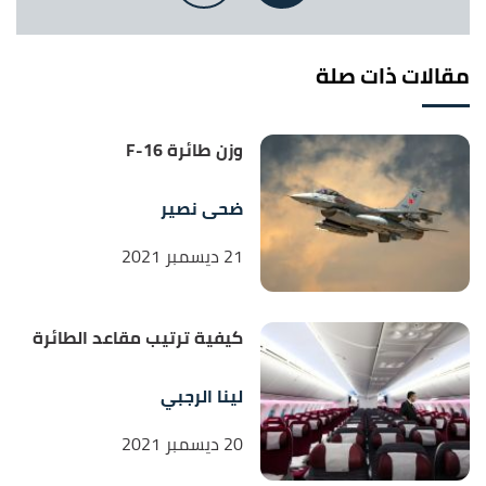
"Cleared for takeoff | The take off procedure
↑
explained"
,
aviationforaviators
, Retrieved 8/8/2023.
Edited.
مقالات ذات صلة
وزن طائرة F-16
ضحى نصير
21 ديسمبر 2021
كيفية ترتيب مقاعد الطائرة
لينا الرجبي
20 ديسمبر 2021