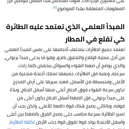
على مستوى الإجراءات، سوف نستكمل هذا المقال لتوضيح أبرز
[١]
المعلومات المتعلقة بهذا الموضوع.
المبدأ العلمي الذي تعتمد عليه الطائرة
كي تقلع في المطار
تعتمد جميع الطائرات بمختلف أحجامها على نفس المبدأ العلمي
من أجل عملية الإقلاع والتحليق بالجو، وهو ما يدعى مبدأ برنولي،
والذي يوضح أن ضغط الهواء والسوائل ينخفض كلما زادت
سرعته، وعليه فإن الطائرات جميعها تمتلك أجنحة منحنية من
الأعلى ومنبسطة من الأسفل، فعند سيرها على أرض المدرج
تكون سرعة الهواء فوق الجناح أعلى منها أسفل الجناح، وبناءً
على مبدأ برنولي، فإن الضغط أسفل الجناح يكون أعلى من
فوقه، وبالتالي يصبح هناك قوة دافعة للأعلى، ولكن يجب أن
تسير الطائرة بسرعة مناسب حتى يصبح الفرق بالضغط بين أعلى
وأسفل الأجنحة يولد قوة تفوق قوة جذب الأرض
لكتلة الطائرة
،