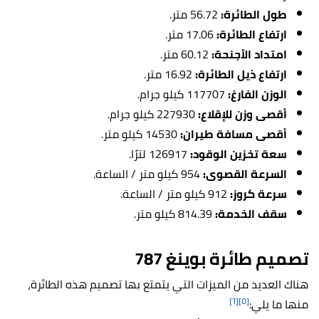
طول الطائرة:
56.72 متر.
ارتفاع الطائرة:
17.06 متر.
امتداد الأجنحة:
60.12 متر.
ارتفاع ذيل الطائرة:
16.92 متر.
الوزن الفارغ:
117707 كيلو جرام.
أقصى وزن للإقلاع:
227930 كيلو جرام.
أقصى مسافة طيران:
14530 كيلو متر.
سعة تخزين الوقود:
126917 لترًا.
السرعة القصوى:
954 كيلو متر / الساعة.
سرعة كروز:
912 كيلو متر / الساعة.
سقف الخدمة:
814.39 كيلو متر.
تصميم طائرة بوينغ 787
هناك العديد من الميزات التي يتمتع بها تصميم هذه الطائرة،
[٦]
[٥]
منها ما يلي: