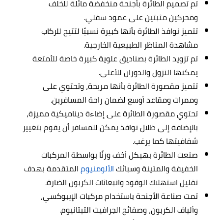
تم تصميم الطائرة بأجنحة منخفضة مائلة للخلف
ومحركين مثبتين على عمود سفلي.
تتميز نوافذ الطائرة بأنها كبيرة نسبيًا لتتيح للركاب
مشاهدة المناظر الطبيعية الخارجية.
تم تزويد الطائرة بصناديق علوية كبيرة خاصة للأمتعة
يمكنها النزول والدوران للأعلى.
تتميز مقصورة الطائرة بأنها مريحة، وتحتوي على
وممرات ومقاعد أوسع لضمان راحة المسافرين.
تحتوي مقصورة الطائرة على إضاءة ديناميكية مميزة،
بالإضافة إلى ظلال نوافذ يمكن للمسافر أن يقوم بتغيير
شفافيتها كما يرغب.
صنعت الطائرة بهيكل أخف وزنًا بواسطة المركبات
الخفيفة والمتينة وسبائك
الألومنيوم
المتقدمة بهدف
تقليل استهلاك الوقود وانبعاثات الكربون الضارة.
تمت صناعة الأجنحة باستخدام مركبات الإيبوكسي،
وألياف الكربون، وصفائح الجرافيت التيتانيوم.