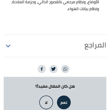
الأوضاع، ونظام مرجعي بالقصور الذاتي، وحزمة الملاحة،
ونظام بيانات الهواء.
المراجع
,
"What are the Boeing 787 Dreamliner Specs?"
↑
modernairliners
, Retrieved 7/2/2023. Edited.
,
museumofflight
,
"Boeing 787 Dreamliner"
↑
Retrieved 7/2/2023. Edited.
هل كان المقال مفيداً؟
,
rj
, Retrieved
"The Boeing 787 Dreamliner "
↑
نعم
لا
7/2/2023. Edited.