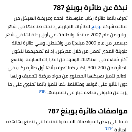
نبذة عن طائرة بوينغ 787
تعرف بأنها طائرة ركاب متوسطة الحجم وعريضة الهيكل من
صناعة شركة
بوينج
للطائرات التجارية، إذ تمت صناعتها في شهر
يوليو من عام 2007 ميلاديًا، وانطلقت في أول رحلة لها في شهر
ديسمبر من عام 2009 ميلاديًا من واشنطن، وهي طائرة نفاثة
طويلة المدى تعمل من خلال محركين، إذ تم تصميمها لتكون
أكثر كفاءة في استهلاك الوقود من الطرازات السابقة، وتتسع
الطائرة من 200-300 راكب، كما تعرف بأنها أول طائرة ركاب في
العالم تتميز بهيكلها المصنوع من مواد مركبة لتخفيف وزنها
دون التأثير على قوتها ومتانتها، كما تتميز بأنها تحتوي على ما
[٢]
[١]
يزيد عن مليوني قطعة غيار في تصميمها.
مواصفات طائرة بوينغ 787
فيما يلي بعض المواصفات الفنية والتقنية التي تتمتع بها هذه
[٤]
[٣]
الطائرة: