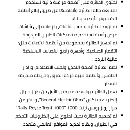
تحتوي الطائرة على أنظمة مراقبة ذاتية تستخدم
لمتابعة حالة الطائرة وأنظمتها عن طريق إبلاغ أنظمة
الكمبيوتر الأرضية بذلك.
تم تزويد الطائرة بخمس شاشات، بالإضافة إلى شاشات
عرض رأسية تستخدم ديناميكيات الطيران المزدوجة.
تم تجهيز الطائرة بمجموعة من أنظمة الاتصالات مثل؛
الأقمار الصناعية، وأجهزة راديو الاتصالات اللاسلكية
عالية التردد.
تضم الطائرة أنظمة التحذير وتجنب الاصطدام، ورادار
الطقس، وأنظمة تنبيه حركة المرور، وخريطة متحركة
للمطار.
تعمل الطائرة بواسطة محركين؛ الأول من طراز جنرال
إلكتريك جينكس "General Electric GEnx"، والآخر من
طراز رولز رويس ترنت 1000 "Rolls-Royce Trent 1000".
تم تصميم الطائرة بحيث تحتوي على إلكترونيات التحكم
في الطيران، ونظام تحديد المواقع العالمي متعدد