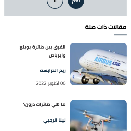
نعم
لا
helicopters: how function dictates capability"
,
airforce-technology
, Retrieved 15/11/2021.
مقالات ذات صلة
الفرق بين طائرة بوينغ
وايرباص
ريم الدرابسه
06 أكتوبر 2022
ما هي طائرات درون؟
لينا الرجبي