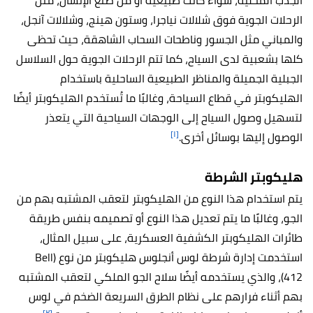
الجذب المحلية، سواء كانت طبيعية أو من صنع الإنسان، مثل
الرحلات الجوية فوق شلالات نياجرا، وستون هينج، وشلالات آنجل،
والمباني مثل الجسور وناطحات السحاب الشاهقة، حيث تحظى
كلها بشعبية لدى السياح، كما تتم الرحلات الجوية حول السلاسل
الجبلية الجميلة والمناظر الطبيعية الساحلية باستخدام
الهليكوبتر في قطاع السياحة، وغالبًا ما تُستخدم الهليكوبتر أيضًا
لتسهيل وصول السياح إلى الوجهات السياحية التي يتعذر
[١]
الوصول إليها بوسائل أخرى.
هليكوبتر الشرطة
يتم استخدام هذا النوع من الهليكوبتر لتعقب المشتبه بهم من
الجو، وغالبًا ما يتم تعديل هذا النوع أو تصميمه بنفس طريقة
طائرات الهليكوبتر الكشفية العسكرية، على سبيل المثال،
استخدمت إدارة شرطة لوس أنجلوس هليكوبتر من نوع (Bell
412)، والذي يستخدمه أيضًا سلاح الجو الملكي لتعقب المشتبه
بهم أثناء فرارهم على نظام الطرق السريعة الضخم في لوس
[٢]