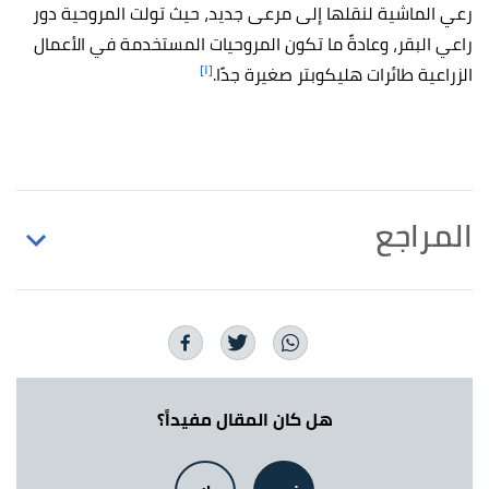
رعي الماشية لنقلها إلى مرعى جديد، حيث تولت المروحية دور
راعي البقر، وعادةً ما تكون المروحيات المستخدمة في الأعمال
[١]
الزراعية طائرات هليكوبتر صغيرة جدًا.
المراجع
أ
ب
ت
ث
ج
ح
"24 Types of Helicopters Explained
^
(Complete Guide)"
,
lemonbin
, Retrieved 15/11/2021.
أ
ب
,
"14 Different Types of Civilian Helicopters"
^
aerocorner
, Retrieved 15/11/2021.
هل كان المقال مفيداً؟
Talal Husseini (17/4/2019),
"Advanced military
↑