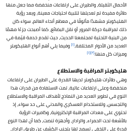
الأحمال الثقيلة، والطيران على ارتفاعات منخفضة مما جعل منها
طائرة مفيدة تم تعديلها لتلبية احتياجات معينة، ويعد رؤية
الهليكوبتر مشهدًا مألوفًا في معظم أنحاء العالم، سواء كان
ذلك لمراقبة حركة المرور أو نقل البضائع، كما أصبحت جزءًا مهمًا
من البنية التحتية لمجتمعنا الحديث، حيث تقدم خدمة قيّمة في
[١]
العديد من الأدوار المختلفة،
وفيما يلي أهم أنواع الهليكوبتر
[١]
[٢]
وميزات كل منها:
هليكوبتر المراقبة والاستطلاع
وهي طائرات هليكوبتر لديها القدرة على الطيران على ارتفاعات
منخفضة وعلى ارتفاعات عالية، تمت الاستفادة من قدرات هذا
النوع في تطوير العديد من النماذج لأهداف المراقبة والاستطلاع
والتجسس، وللاستخدام العسكري والمدني على حد سواء، إذ
تحتوي على معدات المراقبة الإلكترونية، وكاميرات الرؤية
بالأشعة تحت الحمراء، والرادار، وأجهزة تنصت، كما أن لهذا النوع
قدرة على التخفي تسمح لها بتجنب الكشف عن طريق الرادار،