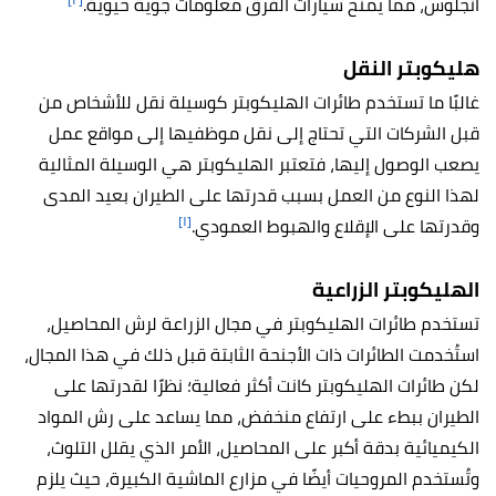
أنجلوس، مما يمنح سيارات الفرق معلومات جوية حيوية.
هليكوبتر النقل
غالبًا ما تستخدم طائرات الهليكوبتر كوسيلة نقل للأشخاص من
قبل الشركات التي تحتاج إلى نقل موظفيها إلى مواقع عمل
يصعب الوصول إليها، فتعتبر الهليكوبتر هي الوسيلة المثالية
لهذا النوع من العمل بسبب قدرتها على الطيران بعيد المدى
[١]
وقدرتها على الإقلاع والهبوط العمودي.
الهليكوبتر الزراعية
تستخدم طائرات الهليكوبتر في مجال الزراعة لرش المحاصيل،
استُخدمت الطائرات ذات الأجنحة الثابتة قبل ذلك في هذا المجال،
لكن طائرات الهليكوبتر كانت أكثر فعالية؛ نظرًا لقدرتها على
الطيران ببطء على ارتفاع منخفض، مما يساعد على رش المواد
الكيميائية بدقة أكبر على المحاصيل، الأمر الذي يقلل التلوث،
وتُستخدم المروحيات أيضًا في مزارع الماشية الكبيرة، حيث يلزم